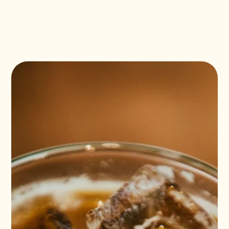
ENG
CAT
ESP
ENG
CAT
ESP