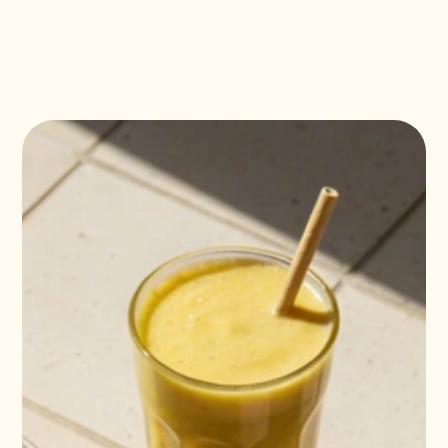
ENG
CAT
ESP
ENG
CAT
ESP